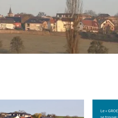
Le « GROE
se trouve