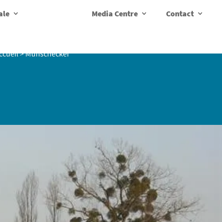
ale
Media Centre
Contact
ccueil
>
Münschecker