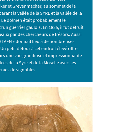
er et Grevenmacher, au sommet de la
parant la vallée de la SYRE et la vallée de la
Le dolmen était probablement le
un guerrier gaulois. En 1825, il fut détruit
eaux par des chercheurs de trésors. Aussi
STAEN » donnait lieu à de nombreuses
Un petit détour à cet endroit élevé offre
eurs une vue grandiose et impressionnante
llées de la Syre et de la Moselle avec ses
rnies de vignobles.