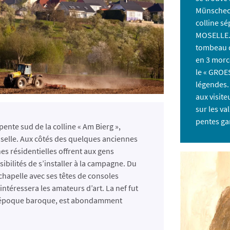
Münscheck
colline sé
MOSELLE. 
tombeau d’
en 3 morc
le « GROE
légendes. 
aux visit
sur les va
pentes ga
pente sud de la colline « Am Bierg »,
oselle. Aux côtés des quelques anciennes
es résidentielles offrent aux gens
ssibilités de s’installer à la campagne. Du
 chapelle avec ses têtes de consoles
ntéressera les amateurs d’art. La nef fut
, d’époque baroque, est abondamment