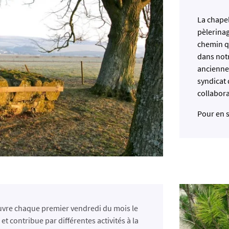
La chapel
pèlerina
chemin qu
dans notr
anciennes
syndicat 
collabor
Pour en s
uvre chaque premier vendredi du mois le
 et contribue par différentes activités à la