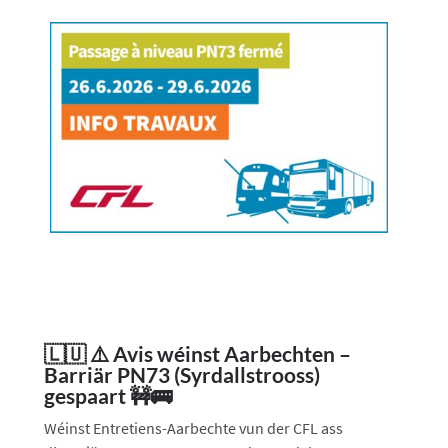
🇱🇺 ⚠️ Avis wéinst Aarbechten –
Barriär PN73 (Syrdallstrooss)
gespaart 🚧🚌
Wéinst Entretiens-Aarbechte vun der CFL ass