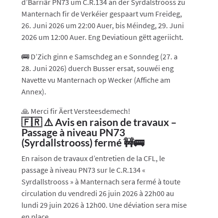
d’Barriär PN73 um C.R.134 an der Syrdalstrooss zu
Manternach fir de Verkéier gespaart vum Freideg,
26. Juni 2026 um 22:00 Auer, bis Méindeg, 29. Juni
2026 um 12:00 Auer. Eng Deviatioun gëtt ageriicht.
🚌 D’Zich ginn e Samschdeg an e Sonndeg (27. a
28. Juni 2026) duerch Busser ersat, souwéi eng
Navette vu Manternach op Wecker (Affiche am
Annex).
🙏 Merci fir Äert Versteesdemech!
🇫🇷 ⚠️ Avis en raison de travaux –
Passage à niveau PN73
(Syrdallstrooss) fermé 🚧🚌
En raison de travaux d’entretien de la CFL, le
passage à niveau PN73 sur le C.R.134 «
Syrdallstrooss » à Manternach sera fermé à toute
circulation du vendredi 26 juin 2026 à 22h00 au
lundi 29 juin 2026 à 12h00. Une déviation sera mise
en place.