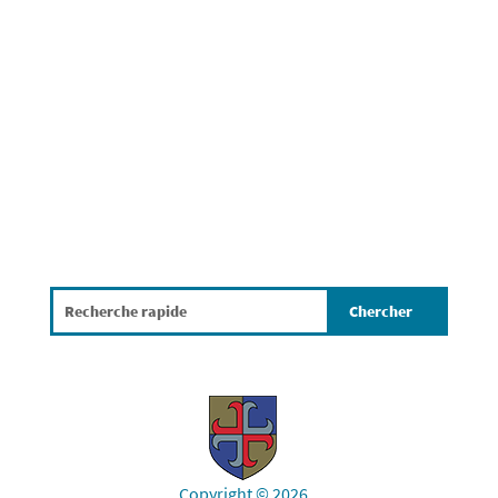
an d'Grande-Duchesse an d'Gemeng
Wuermer op Éinen, wou sech d'Regioun
presentéiert an uschléissend e grousst
Volleksfest ass. 🚢 Eis Gemeng...
Copyright © 2026